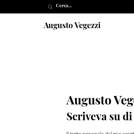
Augusto Vegezzi
Augusto Veg
Scrivev
a su di
Il tratto principale del mio carat