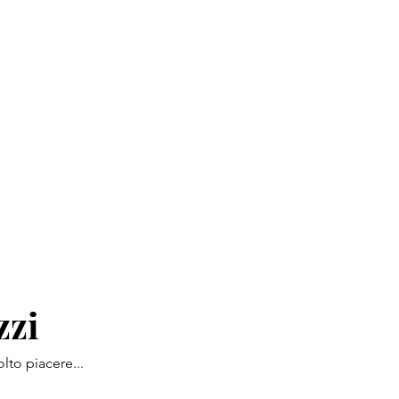
zzi
lto piacere...