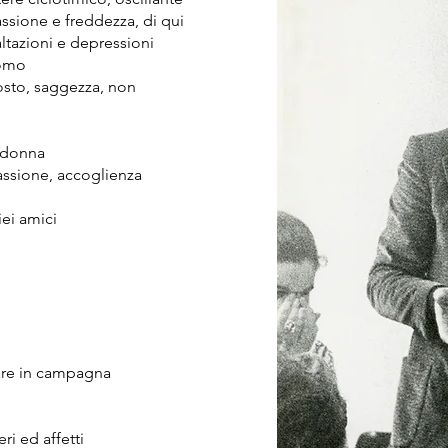
assione e freddezza, di qui
altazioni e depressioni
uomo
osto, saggezza, non
a donna
passione, accoglienza
ei amici
iare in campagna
ri ed affetti