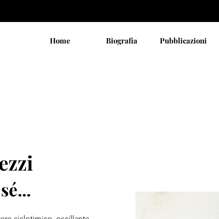
Home
Biografia
Pubblicazioni
ezzi
 sé
...
tere ciclotimico, oscillante