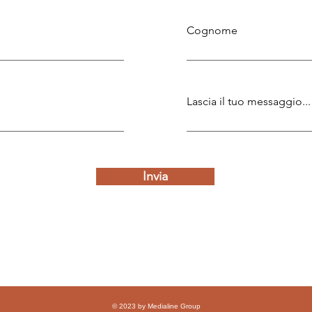
Cognome
Lascia il tuo messaggio...
Invia
© 2023 by
Medialine Group